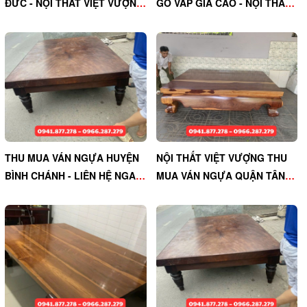
ĐỨC - NỘI THẤT VIỆT VƯỢNG
GÒ VẤP GIÁ CAO - NỘI THẤT
ĐẢM BẢO GIÁ TỐT
VIỆT VƯỢNG, UY TÍN
THU MUA VÁN NGỰA HUYỆN
NỘI THẤT VIỆT VƯỢNG THU
BÌNH CHÁNH - LIÊN HỆ NGAY
MUA VÁN NGỰA QUẬN TÂN
NỘI THẤT VIỆT VƯỢNG
PHÚ GIÁ CAO, THANH TOÁN
NHANH