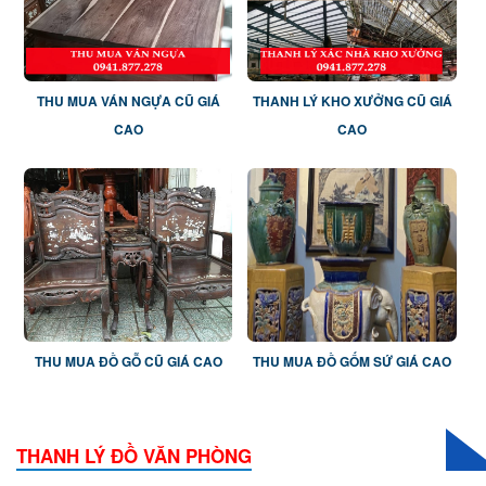
THU MUA VÁN NGỰA CŨ GIÁ
THANH LÝ KHO XƯỞNG CŨ GIÁ
CAO
CAO
THU MUA ĐỒ GỖ CŨ GIÁ CAO
THU MUA ĐỒ GỐM SỨ GIÁ CAO
THANH LÝ ĐỒ VĂN PHÒNG