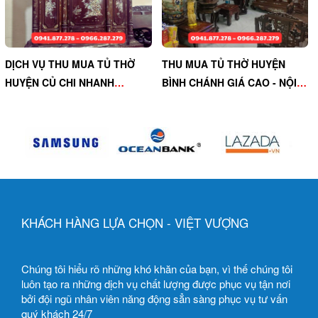
DỊCH VỤ THU MUA TỦ THỜ
THU MUA TỦ THỜ HUYỆN
HUYỆN CỦ CHI NHANH
BÌNH CHÁNH GIÁ CAO - NỘI
CHÓNG, UY TÍN - VIỆT
THẤT VIỆT VƯỢNG ĐÁNG TIN
VƯỢNG
CẬY
KHÁCH HÀNG LỰA CHỌN - VIỆT VƯỢNG
Chúng tôi hiểu rõ những khó khăn của bạn, vì thế chúng tôi
luôn tạo ra những dịch vụ chất lượng được phục vụ tận nơi
bởi đội ngũ nhân viên năng động sẳn sàng phục vụ tư vấn
quý khách 24/7