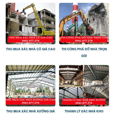
XƯỞNG TẠI TP.HCM
THU MUA XÁC NHÀ CŨ GIÁ CAO
THI CÔNG PHÁ DỠ NHÀ TRỌN
GÓI
THU MUA XÁC NHÀ XƯỞNG GIÁ
THANH LÝ XÁC NHÀ KHO