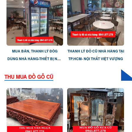
MUA BÁN, THANH LÝ ĐÔG
THANH LÝ ĐỒ CŨ NHÀ HÀNG TẠI
DÙNG NHÀ HÀNG-THIẾT BỊ NHÀ
TP.HCM- NỘI THẤT VIỆT VƯỢNG
BẾP
THU MUA ĐỒ GỖ CŨ