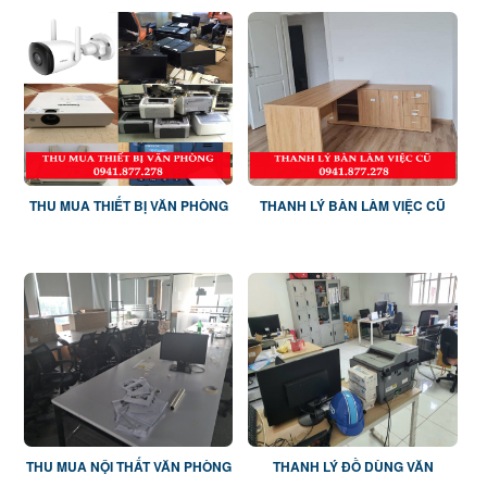
THU MUA THIẾT BỊ VĂN PHÒNG
THANH LÝ BÀN LÀM VIỆC CŨ
THU MUA NỘI THẤT VĂN PHÒNG
THANH LÝ ĐỒ DÙNG VĂN