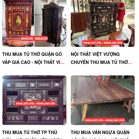
THU MUA TỦ THỜ QUẬN GÒ
NỘI THẤT VIỆT VƯỢNG
VẤP GIÁ CAO - NỘI THẤT VIỆT
CHUYÊN THU MUA TỦ THỜ
VƯỢNG UY TÍN
HUYỆN CẦN GIỜ GIÁ TỐT
THU MUA TỦ THỜ TP THỦ
THU MUA VÁN NGỰA QUẬN