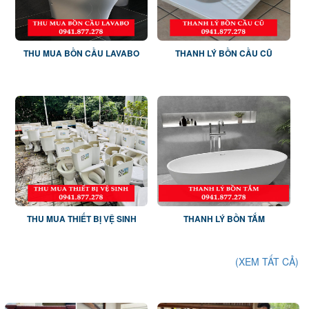
THU MUA BỒN CẦU LAVABO
THANH LÝ BỒN CẦU CŨ
THU MUA THIẾT BỊ VỆ SINH
THANH LÝ BỒN TẮM
(XEM TẤT CẢ)
SẢN PHẨM CỦA CHÚNG TÔI