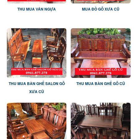
THU MUA VÁN NGỰA
MUA ĐỒ GỖ XƯA CŨ
THU MUA BÀN GHẾ SALON GỖ
THU MUA BÀN GHẾ GỖ CŨ
XƯA CŨ