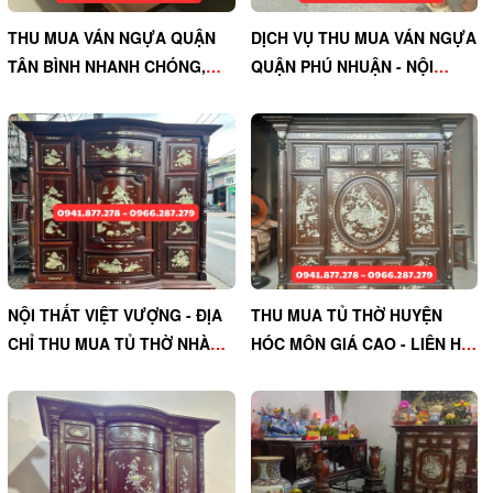
THU MUA VÁN NGỰA QUẬN
DỊCH VỤ THU MUA VÁN NGỰA
TÂN BÌNH NHANH CHÓNG,
QUẬN PHÚ NHUẬN - NỘI
CHUYÊN NGHIỆP - NỘI THẤT
THẤT VIỆT VƯỢNG ĐẢM BẢO
VIỆT VƯỢNG
GIÁ TỐT
NỘI THẤT VIỆT VƯỢNG - ĐỊA
THU MUA TỦ THỜ HUYỆN
CHỈ THU MUA TỦ THỜ NHÀ
HÓC MÔN GIÁ CAO - LIÊN HỆ
BÈ UY TÍN, GIÁ CAO
NGAY NỘI THẤT VIỆT VƯỢNG