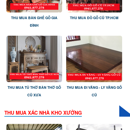
THU MUA BÀN GHẾ GỖ GIA
THU MUA ĐỒ GỖ CŨ TP.HCM
ĐÌNH
THU MUA TỦ THỜ BÀN THỜ GỖ
THU MUA ĐI VĂNG - LY VĂNG GỖ
CŨ XƯA
CŨ
THU MUA XÁC NHÀ KHO XƯỞNG