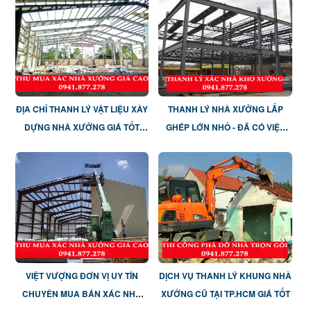
ĐỊA CHỈ THANH LÝ VẬT LIỆU XÂY
THANH LÝ NHÀ XƯỞNG LẮP
DỰNG NHÀ XƯỞNG GIÁ TỐT
GHÉP LỚN NHỎ - ĐÃ CÓ VIỆT
TP.HCM
VƯỢNG LO!
VIỆT VƯỢNG ĐƠN VỊ UY TÍN
DỊCH VỤ THANH LÝ KHUNG NHÀ
CHUYÊN MUA BÁN XÁC NHÀ
XƯỞNG CŨ TẠI TP.HCM GIÁ TỐT