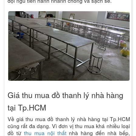
đội ngũ tiến hành nhanh chóng và sạch sẽ.
Giá thu mua đồ thanh lý nhà hàng
tại Tp.HCM
Về giá thu mua đồ
thanh lý nhà hàng tại Tp.HCM
cũng rất đa dạng. Vì đơn vị thu mua khá nhiều loại
đồ từ
thu mua nội thất
nhà hàng đến nhà bếp,