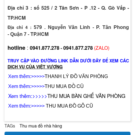
Địa chỉ 3
: số 525 / 2 Tân Sơn - P .12 - Q. Gò Vấp -
TP.HCM
Địa chỉ 4
:
579 . Nguyễn Văn Linh - P. Tân Phong
TP.HCM
-
Quận 7 -
:
hotline
0941.877.278
-
0941.877.278
(ZALO)
TRUY CẬP VÀO ĐƯỜNG LINK DẪN DƯỚI ĐÂY ĐỂ XEM CÁC
DỊCH VỤ CỦA VIỆT VƯỢNG
X
em thêm:>>>>>
THANH LÝ ĐỒ VĂN PHÒNG
Đ
Ồ CŨ
X
em thêm:>>>>>
THU MUA
X
em thêm:>>>>>
THU MUA BÀN GHẾ VĂN PHÒNG
Xem thêm:>>>>>
THU MUA ĐỒ GỖ CŨ
TAGs
Thu mua đồ nhà hàng