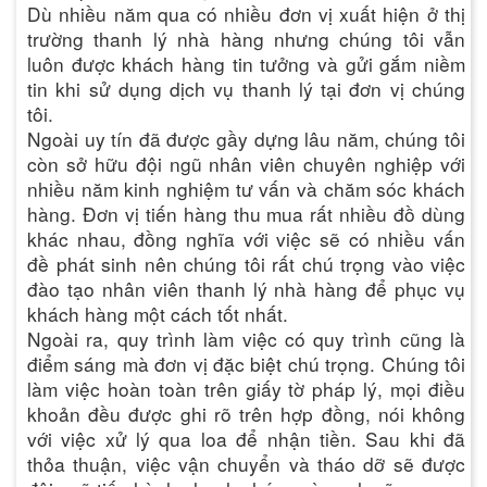
Dù nhiều năm qua có nhiều đơn vị xuất hiện ở thị
trường thanh lý nhà hàng nhưng chúng tôi vẫn
luôn được khách hàng tin tưởng và gửi gắm niềm
tin khi sử dụng dịch vụ thanh lý tại đơn vị chúng
tôi.
Ngoài uy tín đã được gầy dựng lâu năm, chúng tôi
còn sở hữu đội ngũ nhân viên chuyên nghiệp với
nhiều năm kinh nghiệm tư vấn và chăm sóc khách
hàng. Đơn vị tiến hàng thu mua rất nhiều đồ dùng
khác nhau, đồng nghĩa với việc sẽ có nhiều vấn
đề phát sinh nên chúng tôi rất chú trọng vào việc
đào tạo nhân viên
thanh lý nhà hàng
để phục vụ
khách hàng một cách tốt nhất.
Ngoài ra, quy trình làm việc có quy trình cũng là
điểm sáng mà đơn vị đặc biệt chú trọng. Chúng tôi
làm việc hoàn toàn trên giấy tờ pháp lý, mọi điều
khoản đều được ghi rõ trên hợp đồng, nói không
với việc xử lý qua loa để nhận tiền. Sau khi đã
thỏa thuận, việc vận chuyển và tháo dỡ sẽ được