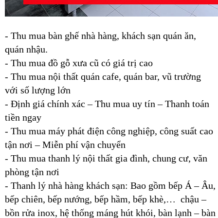
-
Thu mua bàn ghế nhà hàng, khách sạn quán ăn,
quán nhậu.
- Thu mua đồ gỗ xưa cũ có giá trị cao
- Thu mua nội thất quán cafe, quán bar, vũ trường
với số lượng lớn
- Định giá chính xác – Thu mua uy tín – Thanh toán
tiền ngay
- Thu mua máy phát điện công nghiệp, công suất cao
tận nơi – Miễn phí vận chuyển
- Thu mua thanh lý nội thất gia đình, chung cư, văn
phòng tận nơi
- Thanh lý nhà hàng khách sạn: Bao gồm bếp Á – Âu,
bếp chiên, bếp nướng, bếp hầm, bếp khè,… chậu –
bồn rửa inox, hệ thống máng hút khói, bàn lạnh – bàn