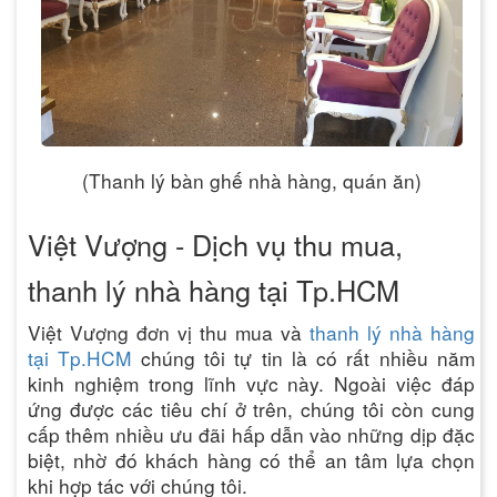
(Thanh lý bàn ghế nhà hàng, quán ăn)
Việt Vượng - Dịch vụ thu mua,
thanh lý nhà hàng tại Tp.HCM
Việt Vượng đơn vị thu mua và
thanh lý nhà hàng
tại Tp.HCM
chúng tôi tự tin là có rất nhiều năm
kinh nghiệm trong lĩnh vực này. Ngoài việc đáp
ứng được các tiêu chí ở trên, chúng tôi còn cung
cấp thêm nhiều ưu đãi hấp dẫn vào những dịp đặc
biệt, nhờ đó khách hàng có thể an tâm lựa chọn
khi hợp tác với chúng tôi.