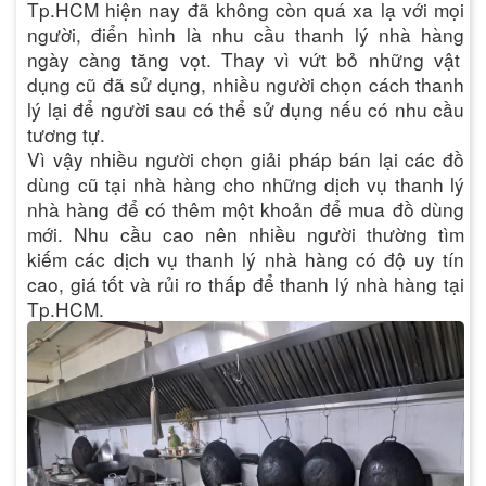
Tp.HCM
hiện nay đã không còn quá xa lạ với mọi
người, điển hình là nhu cầu
thanh lý nhà hàng
ngày càng tăng vọt. Thay vì vứt bỏ những vật
dụng cũ đã sử dụng, nhiều người chọn cách thanh
lý lại để người sau có thể sử dụng nếu có nhu cầu
tương tự.
Vì vậy nhiều người chọn giải pháp bán lại các đồ
dùng cũ tại nhà hàng cho những dịch vụ thanh lý
nhà hàng để có thêm một khoản để mua đồ dùng
mới. Nhu cầu cao nên nhiều người thường tìm
kiếm các dịch vụ
thanh lý nhà hàng
có độ uy tín
cao, giá tốt và rủi ro thấp để
thanh lý nhà hàng tại
Tp.HCM
.