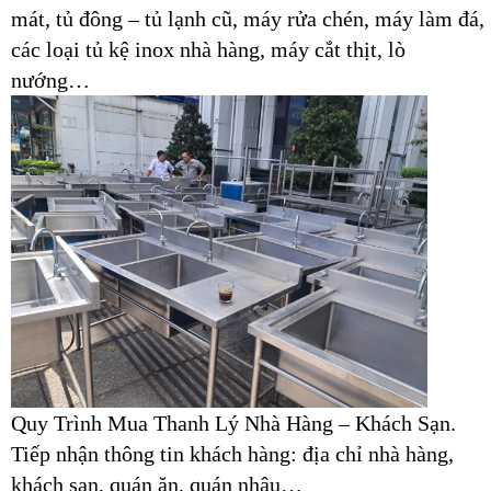
mát, tủ đông – tủ lạnh cũ, máy rửa chén, máy làm đá,
các loại tủ kệ inox nhà hàng, máy cắt thịt, lò
nướng…
Quy Trình Mua Thanh Lý Nhà Hàng – Khách Sạn.
Tiếp nhận thông tin khách hàng: địa chỉ nhà hàng,
khách sạn, quán ăn, quán nhậu…