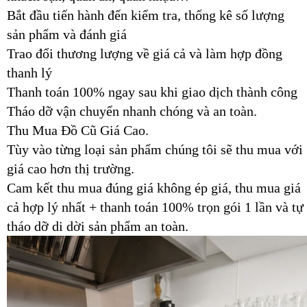
Bắt đầu tiến hành đến kiểm tra, thống kê số lượng
sản phẩm và đánh giá
Trao đổi thương lượng về giá cả và làm hợp đồng
thanh lý
Thanh toán 100% ngay sau khi giao dịch thành công
Tháo dỡ vận chuyển nhanh chóng và an toàn.
Thu Mua Đồ Cũ Giá Cao.
Tùy vào từng loại sản phẩm chúng tôi sẽ thu mua với
giá cao hơn thị trường.
Cam kết thu mua đúng giá không ép giá, thu mua giá
cả hợp lý nhất + thanh toán 100% trọn gói 1 lần và tự
tháo dỡ di dời sản phẩm an toàn.