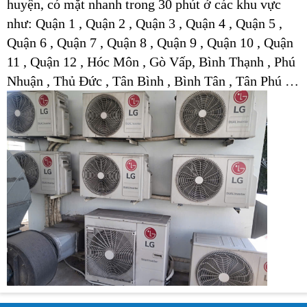
huyện, có mặt nhanh trong 30 phút ở các khu vực
như: Quận 1 , Quận 2 , Quận 3 , Quận 4 , Quận 5 ,
Quận 6 , Quận 7 , Quận 8 , Quận 9 , Quận 10 , Quận
11 , Quận 12 , Hóc Môn , Gò Vấp, Bình Thạnh , Phú
Nhuận , Thủ Đức , Tân Bình , Bình Tân , Tân Phú …