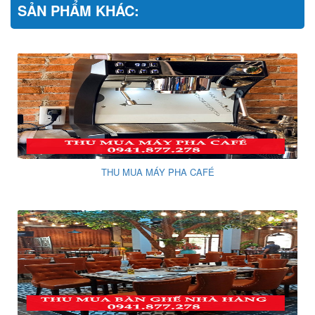
SẢN PHẨM KHÁC:
THU MUA MÁY PHA CAFÉ