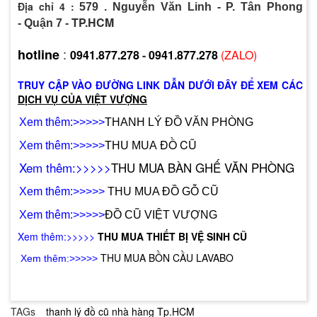
Địa chỉ 4
:
579 . Nguyễn Văn Linh - P. Tân Phong
TP.HCM
-
Quận 7 -
:
hotline
0941.877.278
-
0941.877.278
(ZALO)
TRUY CẬP VÀO ĐƯỜNG LINK DẪN DƯỚI ĐÂY ĐỂ XEM CÁC
DỊCH VỤ CỦA VIỆT VƯỢNG
X
em thêm:>>>>>
THANH LÝ ĐỒ VĂN PHÒNG
Đ
Ồ CŨ
X
em thêm:>>>>>
THU MUA
X
em thêm:>>>>>
THU MUA BÀN GHẾ VĂN PHÒNG
Xem thêm:>>>>>
THU MUA ĐỒ GỖ CŨ
X
em thêm:>>>>>
ĐỒ CŨ VIỆT VƯỢNG
X
em thêm:>>>>>
THU MUA THIẾT BỊ VỆ SINH CŨ
T
HU MUA BỒN CẦU LAVABO
Xem thêm:>>>>>
TAGs
thanh lý đồ cũ nhà hàng Tp.HCM