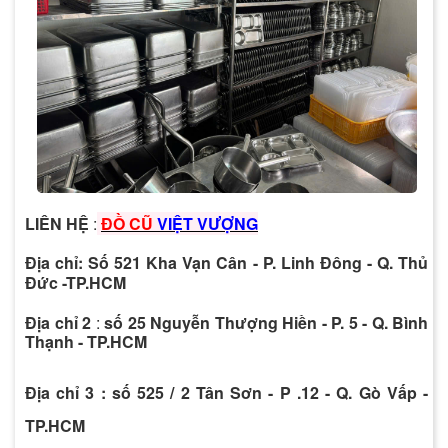
LIÊN HỆ
:
ĐỒ CŨ
VIỆT VƯỢNG
Địa chỉ
:
Số 521 Kha Vạn Cân - P. Linh Đông - Q. Thủ
Đức -TP.HCM
Địa chỉ 2
:
số 25 Nguyễn Thượng Hiền - P. 5 - Q. Bình
Thạnh - TP.HCM
Địa chỉ 3
: số 525 / 2 Tân Sơn - P .12 - Q. Gò Vấp -
TP.HCM