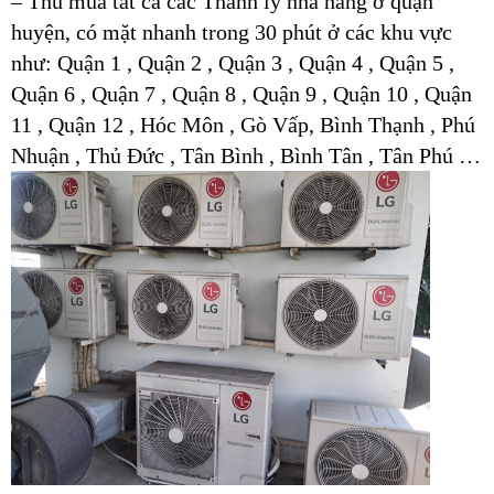
– Thu mua tất cả các Thanh lý nhà hàng ở quận
huyện, có mặt nhanh trong 30 phút ở các khu vực
như: Quận 1 , Quận 2 , Quận 3 , Quận 4 , Quận 5 ,
Quận 6 , Quận 7 , Quận 8 , Quận 9 , Quận 10 , Quận
11 , Quận 12 , Hóc Môn , Gò Vấp, Bình Thạnh , Phú
Nhuận , Thủ Đức , Tân Bình , Bình Tân , Tân Phú …