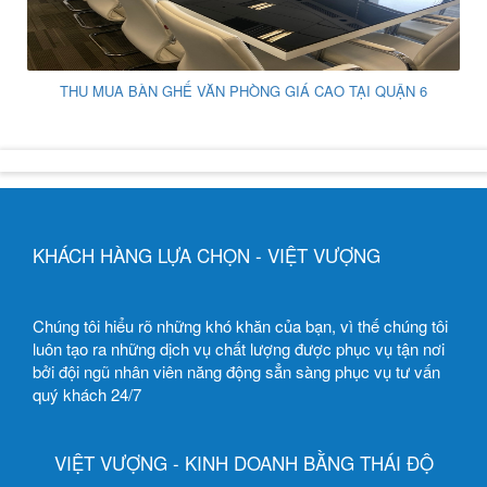
THU MUA BÀN GHẾ VĂN PHÒNG GIÁ CAO TẠI QUẬN 6
KHÁCH HÀNG LỰA CHỌN - VIỆT VƯỢNG
Chúng tôi hiểu rõ những khó khăn của bạn, vì thế chúng tôi
luôn tạo ra những dịch vụ chất lượng được phục vụ tận nơi
bởi đội ngũ nhân viên năng động sẳn sàng phục vụ tư vấn
quý khách 24/7
VIỆT VƯỢNG - KINH DOANH BẰNG THÁI ĐỘ