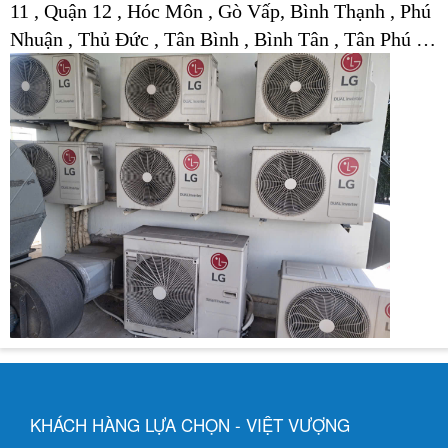
11 , Quận 12 , Hóc Môn , Gò Vấp, Bình Thạnh , Phú
Nhuận , Thủ Đức , Tân Bình , Bình Tân , Tân Phú …
KHÁCH HÀNG LỰA CHỌN - VIỆT VƯỢNG