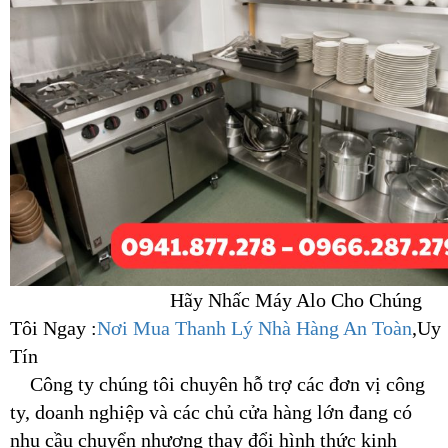
Hãy Nhấc Máy Alo Cho Chúng
Tôi Ngay :
Nơi Mua Thanh Lý Nhà Hàng An Toàn
,Uy
Tín
Công ty chúng tôi chuyên hỗ trợ các đơn vị công
ty, doanh nghiệp và các chủ cửa hàng lớn đang có
nhu cầu chuyển nhượng thay đổi hình thức kinh