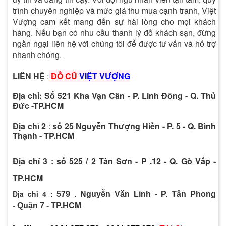
trình chuyên nghiệp và mức giá thu mua cạnh tranh, Việt
Vượng cam kết mang đến sự hài lòng cho mọi khách
hàng. Nếu bạn có nhu cầu thanh lý đồ khách sạn, đừng
ngần ngại liên hệ với chúng tôi để được tư vấn và hỗ trợ
nhanh chóng.
LIÊN HỆ
:
ĐỒ CŨ
VIỆT VƯỢNG
Địa chỉ
:
Số 521 Kha Vạn Cân - P. Linh Đông - Q. Thủ
Đức -TP.HCM
Địa chỉ 2
:
số 25 Nguyễn Thượng Hiền - P. 5 - Q. Bình
Thạnh - TP.HCM
Địa chỉ 3
: số 525 / 2 Tân Sơn - P .12 - Q. Gò Vấp -
TP.HCM
Địa chỉ 4
:
579 . Nguyễn Văn Linh - P. Tân Phong
TP.HCM
-
Quận 7 -