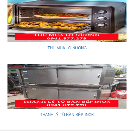
THU MUA LÒ NƯỚNG
THANH LÝ TỦ BÀN BẾP INOX