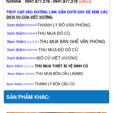
:
hotline
0941.877.278
-
0941.877.278
(ZALO)
TRUY CẬP VÀO ĐƯỜNG LINK DẪN DƯỚI ĐÂY ĐỂ XEM CÁC
DỊCH VỤ CỦA VIỆT VƯỢNG
X
em thêm:>>>>>
THANH LÝ ĐỒ VĂN PHÒNG
Đ
Ồ CŨ
X
em thêm:>>>>>
THU MUA
X
em thêm:>>>>>
THU MUA BÀN GHẾ VĂN PHÒNG
Xem thêm:>>>>>
THU MUA ĐỒ GỖ CŨ
X
em thêm:>>>>>
ĐỒ CŨ VIỆT VƯỢNG
X
em thêm:>>>>>
THU MUA THIẾT BỊ VỆ SINH CŨ
T
HU MUA BỒN CẦU LAVABO
Xem thêm:>>>>>
THANH LÝ BỒN CẦU CŨ
Xem thêm:>>>>>
SẢN PHẨM KHÁC: