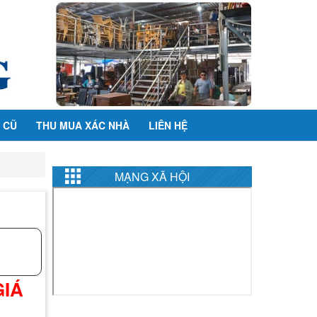
 CŨ
THU MUA XÁC NHÀ
LIÊN HỆ
MẠNG XÃ HỘI
GIÁ