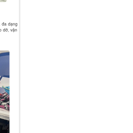
a đa dạng
áo dỡ, vận