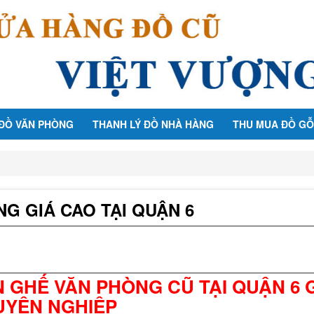
 ĐỒ VĂN PHÒNG
THANH LÝ ĐỒ NHÀ HÀNG
THU MUA ĐỒ GỖ
G GIÁ CAO TẠI QUẬN 6
 GHẾ VĂN PHÒNG CŨ TẠI QUẬN 6 
HUYÊN NGHIỆP