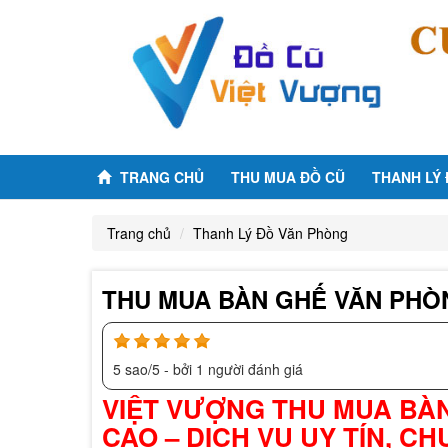
TRANG CHỦ
THU MUA ĐỒ CŨ
THANH LÝ
Trang chủ
Thanh Lý Đồ Văn Phòng
THU MUA BÀN GHẾ VĂN PHÒN
5
sao/
5
- bởi
1
người đánh giá
VIỆT VƯỢNG THU MUA BÀN
CAO – DỊCH VỤ UY TÍN, C