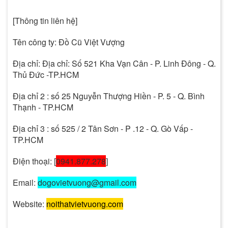
[Thông tin liên hệ]
Tên công ty: Đồ Cũ
Việt Vượng
Địa chỉ: Địa chỉ: Số 521 Kha Vạn Cân - P. Linh Đông - Q.
Thủ Đức -TP.HCM
Địa chỉ 2 : số 25 Nguyễn Thượng Hiền - P. 5 - Q. Bình
Thạnh - TP.HCM
Địa chỉ 3 : số 525 / 2 Tân Sơn - P .12 - Q. Gò Vấp -
TP.HCM
Điện thoại: [
0941.877.278
]
Email:
dogovietvuong@gmail.com
Website:
noithatvietvuong.com