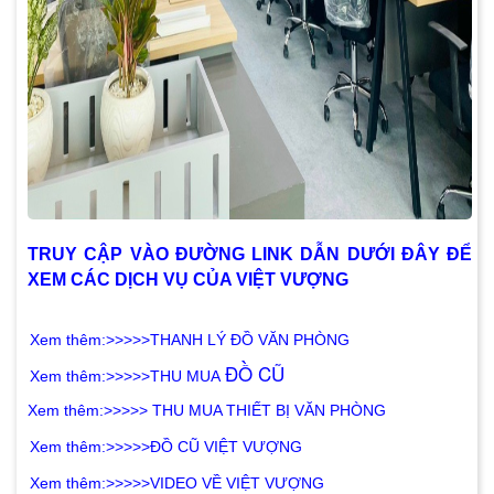
TRUY CẬP VÀO ĐƯỜNG LINK DẪN DƯỚI ĐÂY ĐỂ
XEM CÁC DỊCH VỤ CỦA VIỆT VƯỢNG
X
em thêm:>>>>>THANH LÝ ĐỒ VĂN PHÒNG
Đ
Ồ CŨ
X
em thêm:>>>>>
THU MUA
Xem thêm:>>>>> THU MUA THIẾT BỊ VĂN PHÒNG
X
em thêm:>>>>>
ĐỒ CŨ VIỆT VƯỢNG
X
em thêm:>>>>>
VIDEO VỀ VIỆT VƯỢNG