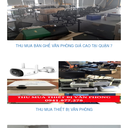
THU MUA BÀN GHẾ VĂN PHÒNG GIÁ CAO TẠI QUẬN 7
THU MUA THIẾT BỊ VĂN PHÒNG