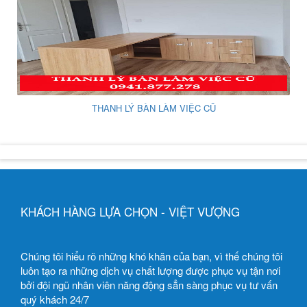
THANH LÝ BÀN LÀM VIỆC CŨ
KHÁCH HÀNG LỰA CHỌN - VIỆT VƯỢNG
Chúng tôi hiểu rõ những khó khăn của bạn, vì thế chúng tôi
luôn tạo ra những dịch vụ chất lượng được phục vụ tận nơi
bởi đội ngũ nhân viên năng động sẳn sàng phục vụ tư vấn
quý khách 24/7