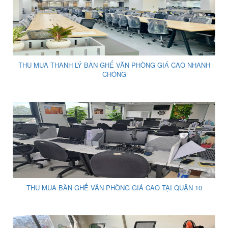
THU MUA THANH LÝ BÀN GHẾ VĂN PHÒNG GIÁ CAO NHANH
CHÓNG
THU MUA BÀN GHẾ VĂN PHÒNG GIÁ CAO TẠI QUẬN 10