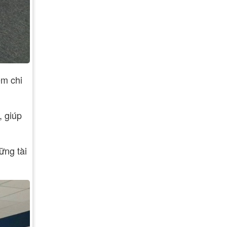
ệm chi
, giúp
ững tài