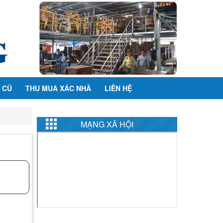
 CŨ
THU MUA XÁC NHÀ
LIÊN HỆ
MẠNG XÃ HỘI