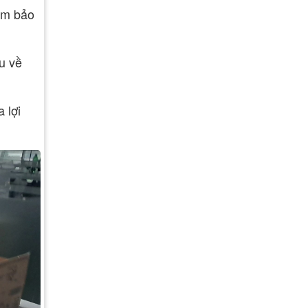
đảm bảo
u về
 lợi