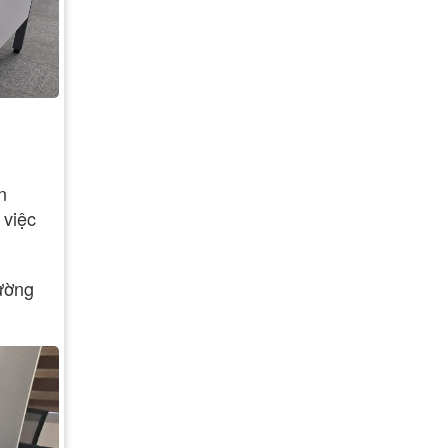
n
 việc
rường