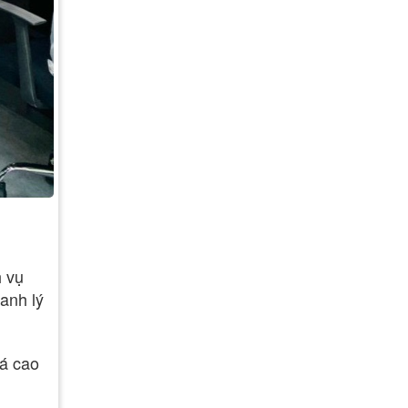
h vụ
anh lý
iá cao