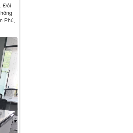
. Đối
 không
ân Phú,