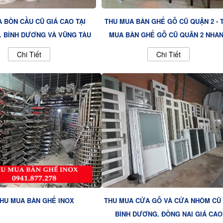
 BỒN CẦU CŨ GIÁ CAO TẠI
THU MUA BÀN GHẾ GỖ CŨ QUẬN 2 - 
, BÌNH DƯƠNG VÀ VŨNG TÀU
MUA BÀN GHẾ GỖ CŨ QUẬN 2 NHA
CHÓNG VÀ CHUYÊN NGHIỆP
Chi Tiết
Chi Tiết
HU MUA BÀN GHẾ INOX
THU MUA CỬA GỖ VÀ CỬA NHÔM CŨ 
BÌNH DƯƠNG, ĐỒNG NAI GIÁ CAO