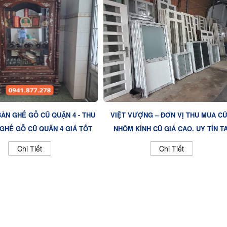
ÀN GHẾ GỖ CŨ QUẬN 4 - THU
VIỆT VƯỢNG – ĐƠN VỊ THU MUA C
GHẾ GỖ CŨ QUẬN 4 GIÁ TỐT
NHÔM KÍNH CŨ GIÁ CAO, UY TÍN TẠ
TP.HCM VÀ CÁC TỈNH LÂN CẬN
Chi Tiết
Chi Tiết