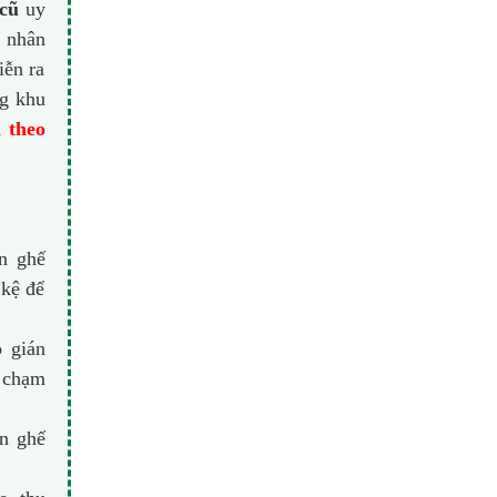
cũ
uy
ũ nhân
iễn ra
ng khu
 theo
n ghế
 kệ để
ỗ gián
, chạm
n ghế