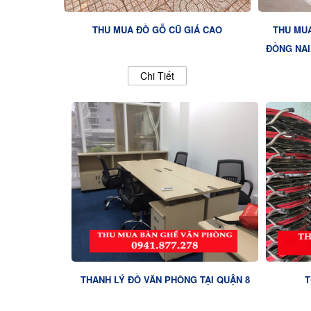
THU MUA ĐỒ GỖ CŨ GIÁ CAO
THU MUA
ĐỒNG NAI
Chi Tiết
THANH LÝ ĐỒ VĂN PHÒNG TẠI QUẬN 8
T