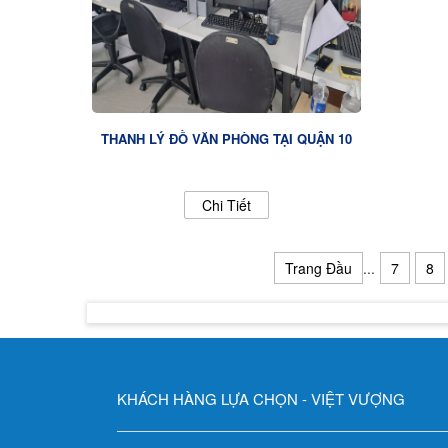
THANH LÝ ĐỒ VĂN PHÒNG TẠI QUẬN 10
Chi Tiết
Trang Đầu
...
7
8
KHÁCH HÀNG LỰA CHỌN - VIỆT VƯỢNG