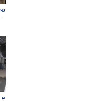
THU
NH
TẠI