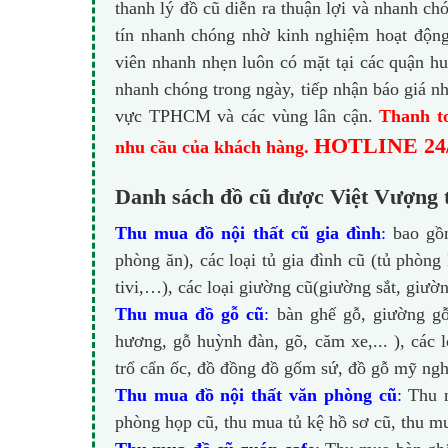
thanh lý đồ cũ diễn ra thuận lợi và nhanh c
tín nhanh chóng nhờ kinh nghiệm hoạt động 
viên nhanh nhẹn luôn có mặt tại các quận 
nhanh chóng trong ngày, tiếp nhận báo giá n
vực TPHCM và các vùng lân cận.
Thanh to
HOTLINE 24
nhu cầu của khách hàng.
Danh sách đồ cũ được Việt Vượng 
Thu mua đồ nội thất cũ gia đình
:
bao gồm
phòng ăn), các loại tủ gia đình cũ (tủ phòng
tivi,…), các loại giường cũ(giường sắt, giườn
Thu mua đồ gỗ cũ
:
bàn ghế gỗ, giường gỗ,
hương, gỗ huỳnh đàn, gõ, căm xe,... ), các 
trổ cẩn ốc, đồ đồng đồ gốm sứ, đồ gỗ mỹ nghệ
Thu mua đồ nội thất văn phòng cũ
:
Thu m
phòng họp cũ, thu mua tủ kệ hồ sơ cũ, thu 