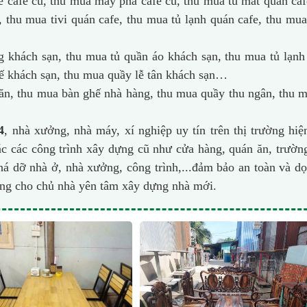
cafe cũ, thu mua máy pha cafe cũ, thu mua tủ mát quán caf
, thu mua tivi quán cafe, thu mua tủ lạnh quán cafe, thu mu
khách sạn, thu mua tủ quần áo khách sạn, thu mua tủ lạnh
ế khách sạn, thu mua quầy lễ tân khách sạn…
n, thu mua bàn ghế nhà hàng, thu mua quầy thu ngân, thu 
4
, nhà xưởng, nhà máy, xí nghiệp uy tín trên thị trường hiệ
 các công trình xây dựng cũ như cửa hàng, quán ăn, trườn
phá dỡ nhà ở, nhà xưởng, công trình,...đảm bảo an toàn và d
óng cho chủ nhà yên tâm xây dựng nhà mới.