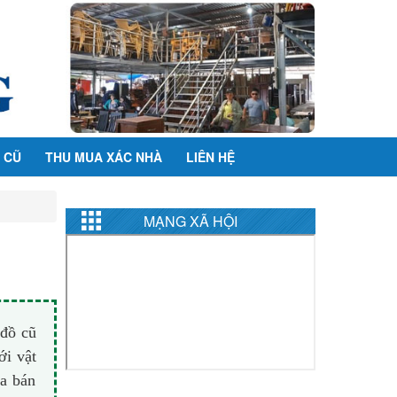
 CŨ
THU MUA XÁC NHÀ
LIÊN HỆ
MẠNG XÃ HỘI
 đồ cũ
ới vật
ua bán