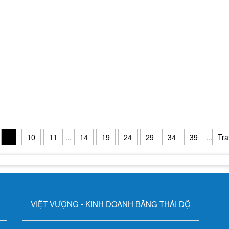
9
10
11
...
14
19
24
29
34
39
...
Tra
VIỆT VƯỢNG - KINH DOANH BẰNG THÁI ĐỘ