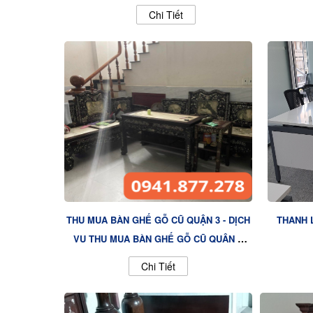
Chi Tiết
THU MUA BÀN GHẾ GỖ CŨ QUẬN 3 - DỊCH
THANH 
VỤ THU MUA BÀN GHẾ GỖ CŨ QUẬN 3
TẬN NƠI
Chi Tiết