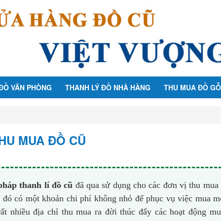
 ĐỒ VĂN PHÒNG
THANH LÝ ĐỒ NHÀ HÀNG
THU MUA ĐỒ GỖ
HU MUA ĐỒ CŨ
pháp thanh lí đồ cũ
đã qua sử dụng cho các đơn vị thu mua
nh đó có một khoản chi phí không nhỏ để phục vụ việc mua m
 rất nhiều địa chỉ thu mua ra đời thúc đẩy các hoạt động m