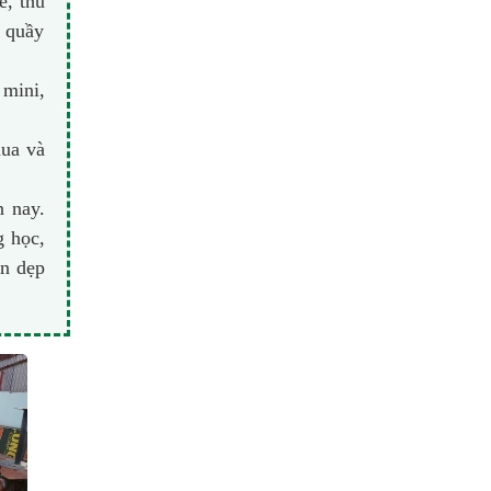
e, thu
a quầy
 mini,
mua và
n nay.
g học,
ọn dẹp