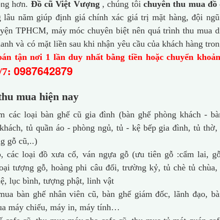
hóng hơn.
Đồ cũ Việt Vượng
, chúng tôi
chuyên thu mua đồ 
lâu năm giúp định giá chính xác giá trị mặt hàng, đội ng
huyện TPHCM, máy móc chuyên biệt nên quá trình thu mua d
hanh và có mặt liền sau khi nhận yêu cầu của khách hàng tro
án tận nơi 1 lần duy nhất bằng tiền hoặc chuyển khoản
0987642879
/7:
thu mua hiện nay
 các loại bàn ghế cũ gia đình (bàn ghế phòng khách - bà
 khách, tủ quần áo - phòng ngủ, tủ - kệ bếp gia đình, tủ thờ,
g gỗ cũ,..)
 các loại đồ xưa cổ, ván ngựa gỗ (ưu tiên gỗ :cẩm lai, g
loại tượng gỗ, hoàng phi câu đối, trường kỷ, tủ chè tủ chùa
, lục bình, tượng phật, linh vật
ua bàn ghế nhân viên cũ, bàn ghế giám đốc, lãnh đạo, bà
mua máy chiếu, máy in, máy tính…