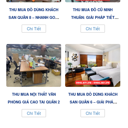
THU MUA ĐỒ DÙNG KHÁCH
THU MUA ĐỒ CŨ NINH
SẠN QUẬN 8 – NHANH GỌN,
THUẬN: GIẢI PHÁP TIẾT
HIỆU QUẢ CÙNG VIỆT
KIỆM TỪ NỘI THẤT VIỆT
Chi Tiết
Chi Tiết
VƯỢNG
VƯỢNG
THU MUA NỘI THẤT VĂN
THU MUA ĐỒ DÙNG KHÁCH
PHÒNG GIÁ CAO TẠI QUẬN 2
SẠN QUẬN 6 – GIẢI PHÁP
TIẾT KIỆM TỪ VIỆT VƯỢNG
Chi Tiết
Chi Tiết