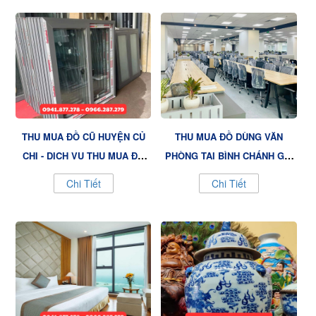
THU MUA ĐỒ CŨ HUYỆN CỦ
THU MUA ĐỒ DÙNG VĂN
CHI - DỊCH VỤ THU MUA ĐỒ
PHÒNG TẠI BÌNH CHÁNH GIÁ
CŨ TIỆN LỢI, UY TÍN TẠI VIỆT
CAO
Chi Tiết
Chi Tiết
VƯỢNG