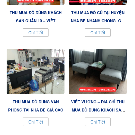
THU MUA ĐỒ DÙNG KHÁCH
THU MUA ĐỒ CŨ TẠI HUYỆN
SẠN QUẬN 10 – VIỆT
NHÀ BÈ NHANH CHÓNG, GIÁ
VƯỢNG, GIẢI PHÁP TỐI ƯU
TỐT – NỘI THẤT VIỆT
Chi Tiết
Chi Tiết
CHO KHÁCH SẠN CỦA BẠN
VƯỢNG
THU MUA ĐỒ DÙNG VĂN
VIỆT VƯỢNG – ĐỊA CHỈ THU
PHÒNG TẠI NHÀ BÈ GIÁ CAO
MUA ĐỒ DÙNG KHÁCH SẠN
UY TÍN QUẬN 9
Chi Tiết
Chi Tiết