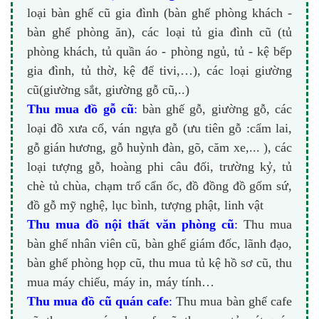
loại bàn ghế cũ gia đình (bàn ghế phòng khách -
bàn ghế phòng ăn), các loại tủ gia đình cũ (tủ
phòng khách, tủ quần áo - phòng ngủ, tủ - kệ bếp
gia đình, tủ thờ, kệ để tivi,…), các loại giường
cũ(giường sắt, giường gỗ cũ,..)
Thu mua đồ gỗ cũ
:
bàn ghế gỗ, giường gỗ, các
loại đồ xưa cổ, ván ngựa gỗ (ưu tiên gỗ :cẩm lai,
gỗ gián hương, gỗ huỳnh đàn, gõ, căm xe,... ), các
loại tượng gỗ, hoàng phi câu đối, trường kỷ, tủ
chè tủ chùa, chạm trổ cẩn ốc, đồ đồng đồ gốm sứ,
đồ gỗ mỹ nghệ, lục bình, tượng phật, linh vật
Thu mua đồ nội thất văn phòng cũ
:
Thu mua
bàn ghế nhân viên cũ, bàn ghế giám đốc, lãnh đạo,
bàn ghế phòng họp cũ, thu mua tủ kệ hồ sơ cũ, thu
mua máy chiếu, máy in, máy tính…
Thu mua đồ cũ quán cafe
:
Thu mua bàn ghế cafe