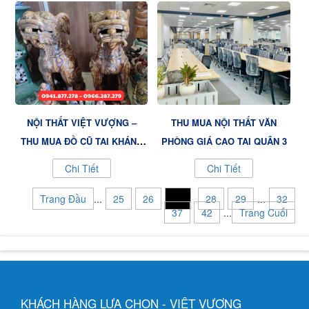
NỘI THẤT VIỆT VƯỢNG –
THU MUA NỘI THẤT VĂN
THU MUA ĐỒ CŨ TẠI KHÁNH
PHÒNG GIÁ CAO TẠI QUẬN 3
HÒA VỚI GIÁ CAO
Chi Tiết
Chi Tiết
Trang Đầu
...
25
26
27
28
29
...
32
37
42
...
Trang Cuối
KHÁCH HÀNG LỰA CHỌN - VIỆT VƯỢNG