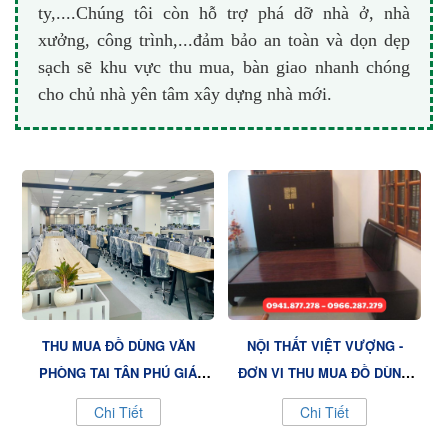
ty,....Chúng tôi còn hỗ trợ phá dỡ nhà ở, nhà
xưởng, công trình,...đảm bảo an toàn và dọn dẹp
sạch sẽ khu vực thu mua, bàn giao nhanh chóng
cho chủ nhà yên tâm xây dựng nhà mới.
THU MUA ĐỒ DÙNG VĂN
NỘI THẤT VIỆT VƯỢNG -
PHÒNG TẠI TÂN PHÚ GIÁ
ĐƠN VỊ THU MUA ĐỒ DÙNG
CAO
KHÁCH SẠN QUẬN 11 UY TÍN
Chi Tiết
Chi Tiết