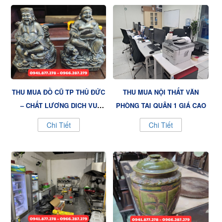
THU MUA ĐỒ CŨ TP THỦ ĐỨC
THU MUA NỘI THẤT VĂN
– CHẤT LƯỢNG DỊCH VỤ
PHÒNG TẠI QUẬN 1 GIÁ CAO
ĐỈNH CAO TỪ NỘI THẤT VIỆT
Chi Tiết
Chi Tiết
VƯỢNG