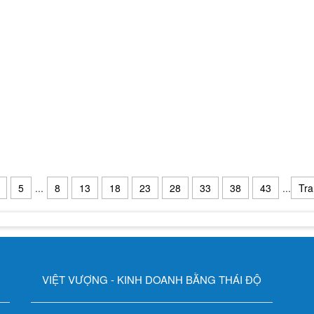
5
...
8
13
18
23
28
33
38
43
...
Tra
VIỆT VƯỢNG - KINH DOANH BẰNG THÁI ĐỘ