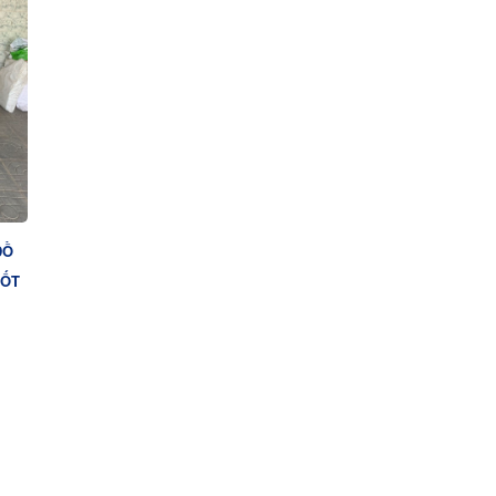
ĐỒ
TỐT