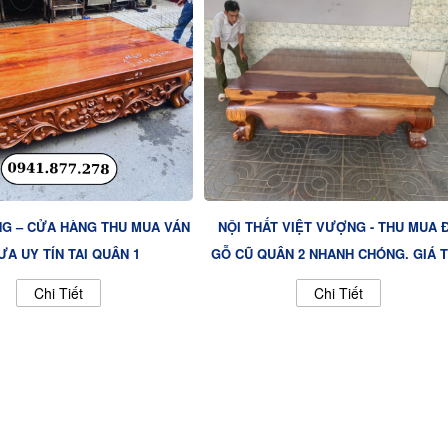
G – CỬA HÀNG THU MUA VÁN
NỘI THẤT VIỆT VƯỢNG - THU MUA 
A UY TÍN TẠI QUẬN 1
GỖ CŨ QUẬN 2 NHANH CHÓNG, GIÁ 
Chi Tiết
Chi Tiết