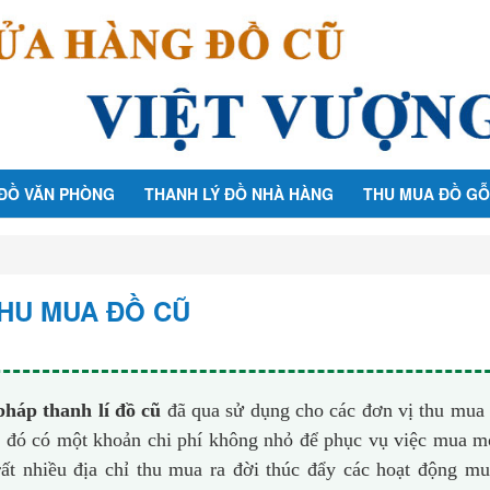
 ĐỒ VĂN PHÒNG
THANH LÝ ĐỒ NHÀ HÀNG
THU MUA ĐỒ GỖ
HU MUA ĐỒ CŨ
pháp thanh lí đồ cũ
đã qua sử dụng cho các đơn vị thu mua
nh đó có một khoản chi phí không nhỏ để phục vụ việc mua m
 rất nhiều địa chỉ thu mua ra đời thúc đẩy các hoạt động m