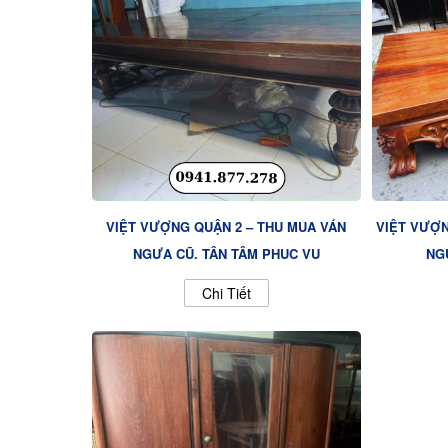
VIỆT VƯỢNG QUẬN 2 – THU MUA VÁN
VIỆT VƯỢN
NGỰA CŨ, TẬN TÂM PHỤC VỤ
NGỰ
Chi Tiết