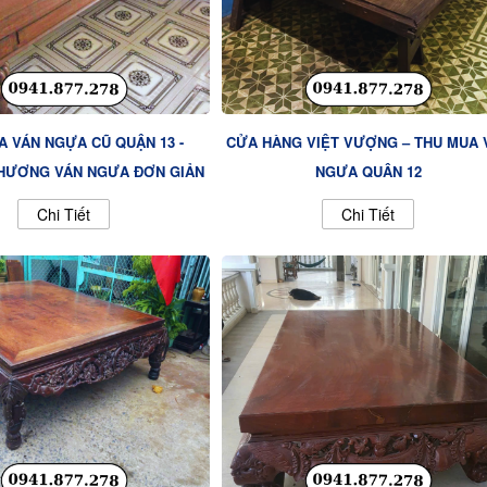
A VÁN NGỰA CŨ QUẬN 13 -
CỬA HÀNG VIỆT VƯỢNG – THU MUA 
HƯỢNG VÁN NGỰA ĐƠN GIẢN
NGỰA QUẬN 12
Chi Tiết
Chi Tiết