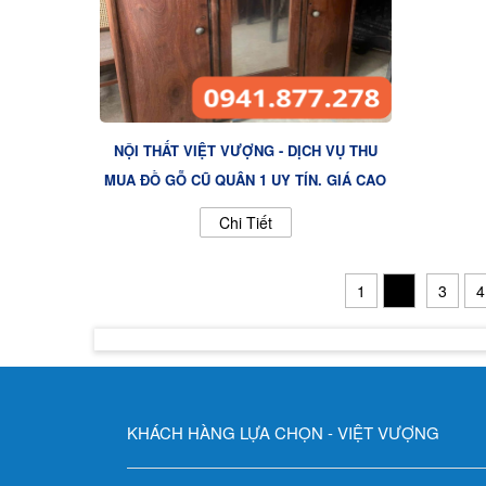
NỘI THẤT VIỆT VƯỢNG - DỊCH VỤ THU
MUA ĐỒ GỖ CŨ QUẬN 1 UY TÍN, GIÁ CAO
Chi Tiết
1
2
3
4
KHÁCH HÀNG LỰA CHỌN - VIỆT VƯỢNG