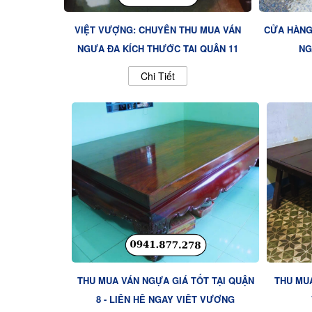
VIỆT VƯỢNG: CHUYÊN THU MUA VÁN
CỬA HÀNG
NGỰA ĐA KÍCH THƯỚC TẠI QUẬN 11
NG
Chi Tiết
THU MUA VÁN NGỰA GIÁ TỐT TẠI QUẬN
THU MUA
8 - LIÊN HỆ NGAY VIỆT VƯỢNG