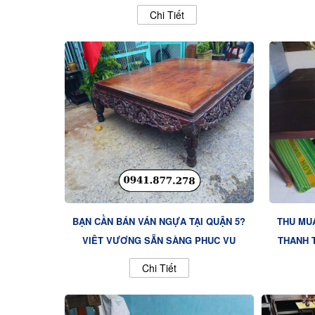
Chi Tiết
BẠN CẦN BÁN VÁN NGỰA TẠI QUẬN 5?
THU MUA
VIỆT VƯỢNG SẴN SÀNG PHỤC VỤ
THANH 
Chi Tiết