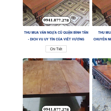
THU MUA VÁN NGỰA CŨ QUẬN BÌNH TÂN
THU MU
- DỊCH VỤ UY TÍN CỦA VIỆT VƯỢNG
CHUYỂN N
Chi Tiết