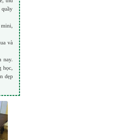
e, thu
a quầy
 mini,
mua và
n nay.
g học,
ọn dẹp