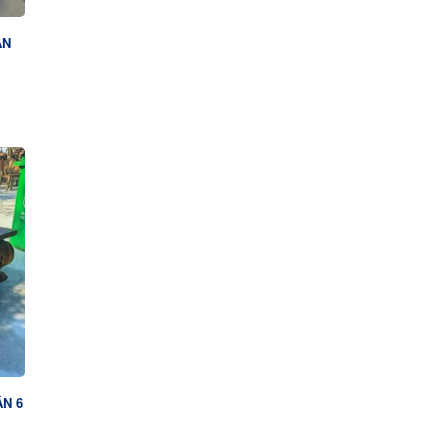
ÁN
N 6