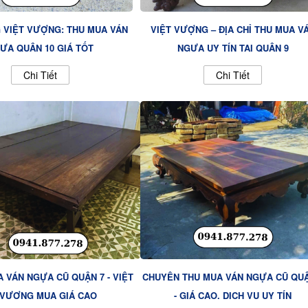
 VIỆT VƯỢNG: THU MUA VÁN
VIỆT VƯỢNG – ĐỊA CHỈ THU MUA V
ỰA QUẬN 10 GIÁ TỐT
NGỰA UY TÍN TẠI QUẬN 9
Chi Tiết
Chi Tiết
 VÁN NGỰA CŨ QUẬN 7 - VIỆT
CHUYÊN THU MUA VÁN NGỰA CŨ QUẬ
VƯỢNG MUA GIÁ CAO
- GIÁ CAO, DỊCH VỤ UY TÍN