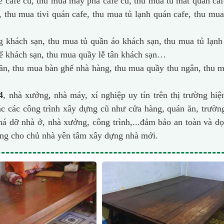
cafe cũ, thu mua máy pha cafe cũ, thu mua tủ mát quán caf
, thu mua tivi quán cafe, thu mua tủ lạnh quán cafe, thu mu
khách sạn, thu mua tủ quần áo khách sạn, thu mua tủ lạnh
ế khách sạn, thu mua quầy lễ tân khách sạn…
n, thu mua bàn ghế nhà hàng, thu mua quầy thu ngân, thu 
4
, nhà xưởng, nhà máy, xí nghiệp uy tín trên thị trường hiệ
 các công trình xây dựng cũ như cửa hàng, quán ăn, trườn
phá dỡ nhà ở, nhà xưởng, công trình,...đảm bảo an toàn và d
óng cho chủ nhà yên tâm xây dựng nhà mới.