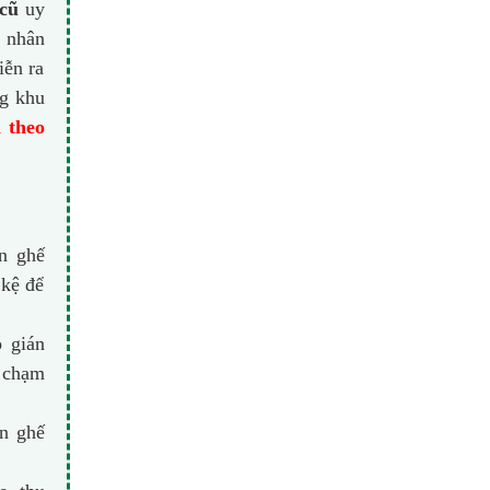
cũ
uy
ũ nhân
iễn ra
ng khu
 theo
n ghế
 kệ để
ỗ gián
, chạm
n ghế