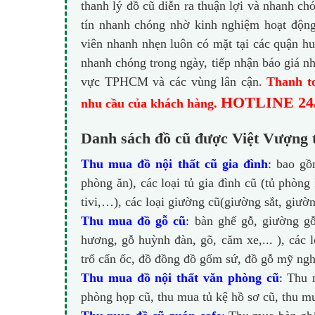
thanh lý đồ cũ diễn ra thuận lợi và nhanh c
tín nhanh chóng nhờ kinh nghiệm hoạt động 
viên nhanh nhẹn luôn có mặt tại các quận 
nhanh chóng trong ngày, tiếp nhận báo giá n
vực TPHCM và các vùng lân cận.
Thanh to
HOTLINE 24
nhu cầu của khách hàng.
Danh sách đồ cũ được Việt Vượng 
Thu mua đồ nội thất cũ gia đình
:
bao gồm
phòng ăn), các loại tủ gia đình cũ (tủ phòng
tivi,…), các loại giường cũ(giường sắt, giườn
Thu mua đồ gỗ cũ
:
bàn ghế gỗ, giường gỗ,
hương, gỗ huỳnh đàn, gõ, căm xe,... ), các 
trổ cẩn ốc, đồ đồng đồ gốm sứ, đồ gỗ mỹ nghệ
Thu mua đồ nội thất văn phòng cũ
:
Thu m
phòng họp cũ, thu mua tủ kệ hồ sơ cũ, thu 