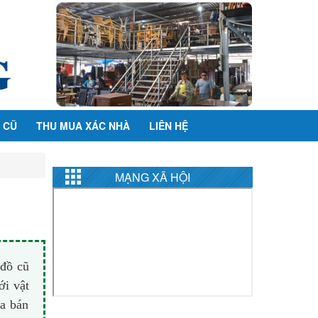
 CŨ
THU MUA XÁC NHÀ
LIÊN HỆ
MẠNG XÃ HỘI
 đồ cũ
ới vật
ua bán