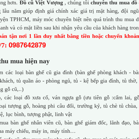
hóng hơn.
Đồ cũ Việt Vượng
, chúng tôi
chuyên thu mua đồ 
lâu năm giúp định giá chính xác giá trị mặt hàng, đội ng
huyện TPHCM, máy móc chuyên biệt nên quá trình thu mua d
hanh và có mặt liền sau khi nhận yêu cầu của khách hàng tro
án tận nơi 1 lần duy nhất bằng tiền hoặc chuyển khoản
0987642879
/7:
thu mua hiện nay
 các loại bàn ghế cũ gia đình (bàn ghế phòng khách - bà
 khách, tủ quần áo - phòng ngủ, tủ - kệ bếp gia đình, tủ thờ,
g gỗ cũ,..)
 các loại đồ xưa cổ, ván ngựa gỗ (ưu tiên gỗ :cẩm lai, g
loại tượng gỗ, hoàng phi câu đối, trường kỷ, tủ chè tủ chùa
, lục bình, tượng phật, linh vật
ua bàn ghế nhân viên cũ, bàn ghế giám đốc, lãnh đạo, bà
mua máy chiếu, máy in, máy tính…