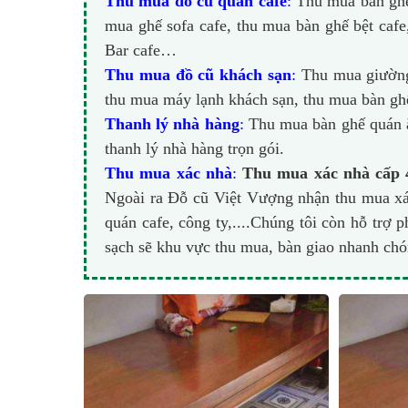
Thu mua đồ cũ quán cafe
:
Thu mua bàn ghế 
mua ghế sofa cafe, thu mua bàn ghế bệt cafe
Bar cafe…
Thu mua đồ cũ khách sạn
:
Thu mua giường 
thu mua máy lạnh khách sạn, thu mua bàn gh
Thanh lý nhà hàng
:
Thu mua bàn ghế quán ă
thanh lý nhà hàng trọn gói.
Thu mua xác nhà
:
Thu mua xác nhà cấp 
Ngoài ra Đỗ cũ Việt Vượng nhận thu mua xác
quán cafe, công ty,....Chúng tôi còn hỗ trợ 
sạch sẽ khu vực thu mua, bàn giao nhanh ch