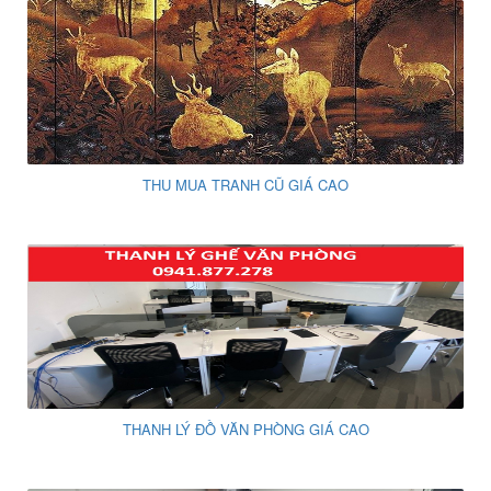
THU MUA TRANH CŨ GIÁ CAO
THANH LÝ ĐỒ VĂN PHÒNG GIÁ CAO