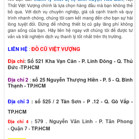
Thất Việt Vượng chính là lựa chọn hàng đầu mà bạn không thể
bỏ qua. Với dịch vụ chuyên nghiệp, giá cả cạnh tranh và quy
trình nhanh chóng, chúng tôi cam kết mang đến cho bạn sự hài
lòng tuyệt đối. Đừng để những thiết bị cũ gây lãng phí không
gian sống của bạn. Hãy liên hệ ngay với chúng tôi để được tư
vấn và trải nghiệm dịch vụ thanh lý tốt nhất trên thị trường.
LIÊN HỆ
:
ĐỒ CŨ
VIỆT VƯỢNG
Địa chỉ
: Số 521 Kha Vạn Cân - P. Linh Đông - Q. Thủ
Đức -TP.HCM
Địa chỉ 2
:
số 25 Nguyễn Thượng Hiền - P. 5 - Q. Bình
Thạnh - TP.HCM
Địa chỉ 3
: số 525 / 2 Tân Sơn - P .12 - Q. Gò Vấp -
TP.HCM
Địa chỉ 4
:
579 . Nguyễn Văn Linh - P. Tân Phong
TP.HCM
-
Quận 7 -