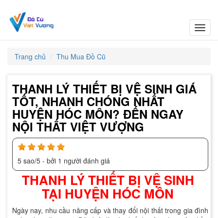
Toggl
navig
Trang chủ
Thu Mua Đồ Cũ
THANH LÝ THIẾT BỊ VỆ SINH GIÁ
TỐT, NHANH CHÓNG NHẤT
HUYỆN HÓC MÔN? ĐẾN NGAY
NỘI THẤT VIỆT VƯỢNG
5
sao/
5
- bởi
1
người đánh giá
THANH LÝ THIẾT BỊ VỆ SINH
TẠI HUYỆN HÓC MÔN
Ngày nay, nhu cầu nâng cấp và thay đổi nội thất trong gia đình