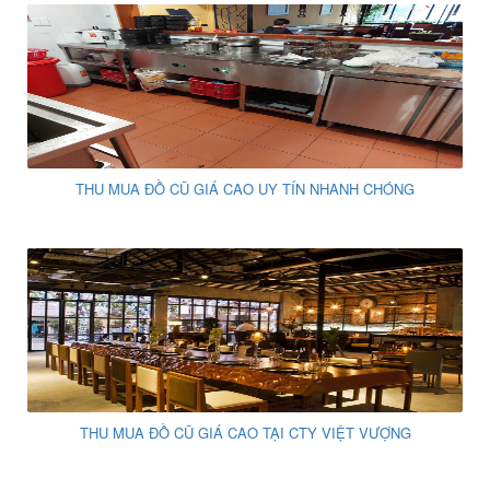
THU MUA ĐỒ CŨ GIÁ CAO UY TÍN NHANH CHÓNG
THU MUA ĐỒ CŨ GIÁ CAO TẠI CTY VIỆT VƯỢNG