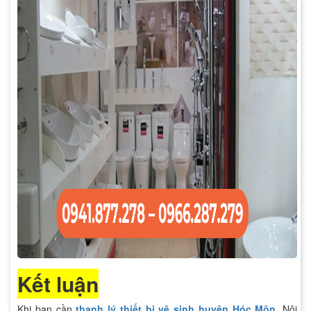
Kết luận
Khi bạn cần
thanh lý thiết bị vệ sinh huyện Hóc Môn
, Nội