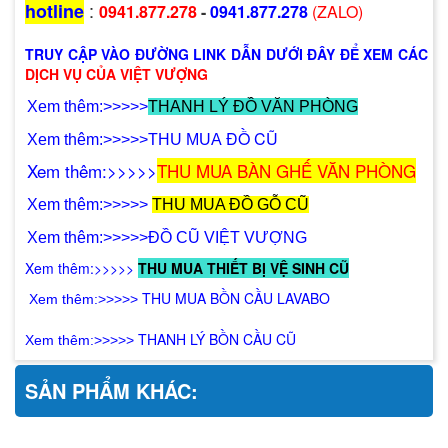
:
hotline
0941.877.278
-
0941.877.278
(ZALO)
TRUY CẬP VÀO ĐƯỜNG LINK DẪN DƯỚI ĐÂY ĐỂ XEM CÁC
DỊCH VỤ CỦA VIỆT VƯỢNG
X
em thêm:>>>>>
THANH LÝ ĐỒ VĂN PHÒNG
Đ
Ồ CŨ
X
em thêm:>>>>>
THU MUA
X
em thêm:>>>>>
THU MUA BÀN GHẾ VĂN PHÒNG
Xem thêm:>>>>>
THU MUA ĐỒ GỖ CŨ
X
em thêm:>>>>>
ĐỒ CŨ VIỆT VƯỢNG
X
em thêm:>>>>>
THU MUA THIẾT BỊ VỆ SINH CŨ
T
HU MUA BỒN CẦU LAVABO
Xem thêm:>>>>>
THANH LÝ BỒN CẦU CŨ
Xem thêm:>>>>>
SẢN PHẨM KHÁC: