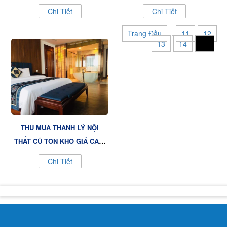
0941.877.278
Chi Tiết
Chi Tiết
Trang Đầu
...
11
12
13
14
15
THU MUA THANH LÝ NỘI
THẤT CŨ TỒN KHO GIÁ CAO,
UY TÍN, TẬN NƠI 0941.877.278
Chi Tiết