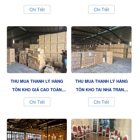
QUẬN 7, GIÁ CAO VÀ
CAO
Chi Tiết
Chi Tiết
CHUYÊN NGHIỆP
THU MUA THANH LÝ HÀNG
THU MUA THANH LÝ HÀNG
TỒN KHO GIÁ CAO TOÀN
TỒN KHO TẠI NHA TRANG
QUỐC
GIÁ CAO
Chi Tiết
Chi Tiết