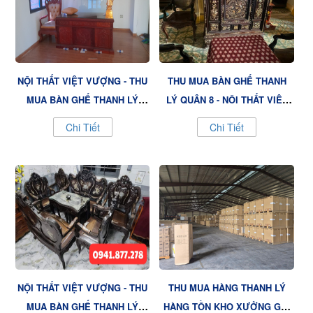
NỘI THẤT VIỆT VƯỢNG - THU
THU MUA BÀN GHẾ THANH
MUA BÀN GHẾ THANH LÝ
LÝ QUẬN 8 - NỘI THẤT VIỆT
QUẬN 9, UY TÍN VÀ NHANH
VƯỢNG, DỊCH VỤ TẬN TÂM
Chi Tiết
Chi Tiết
CHÓNG
NỘI THẤT VIỆT VƯỢNG - THU
THU MUA HÀNG THANH LÝ
MUA BÀN GHẾ THANH LÝ
HÀNG TỒN KHO XƯỞNG GIÁ