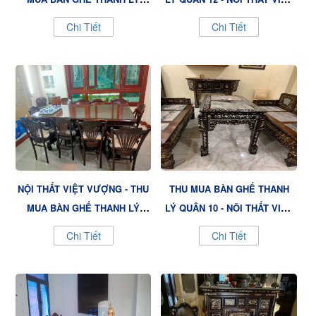
QUẬN BÌNH TÂN, GIÁ CAO VÀ
VƯỢNG, ĐẢM BẢO CHẤT
Chi Tiết
Chi Tiết
UY TÍN
LƯỢNG
NỘI THẤT VIỆT VƯỢNG - THU
THU MUA BÀN GHẾ THANH
MUA BÀN GHẾ THANH LÝ
LÝ QUẬN 10 - NỘI THẤT VIỆT
QUẬN 11, DỊCH VỤ CHUYÊN
VƯỢNG, GIÁ TỐT VÀ ĐÁNG
Chi Tiết
Chi Tiết
NGHIỆP
TIN CẬY