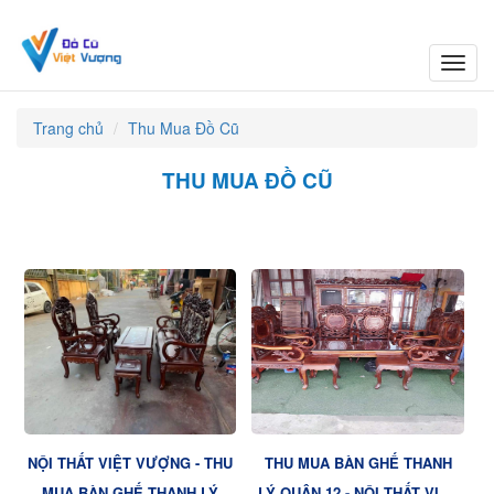
Toggl
navig
Trang chủ
Thu Mua Đồ Cũ
THU MUA ĐỒ CŨ
NỘI THẤT VIỆT VƯỢNG - THU
THU MUA BÀN GHẾ THANH
MUA BÀN GHẾ THANH LÝ
LÝ QUẬN 12 - NỘI THẤT VIỆT