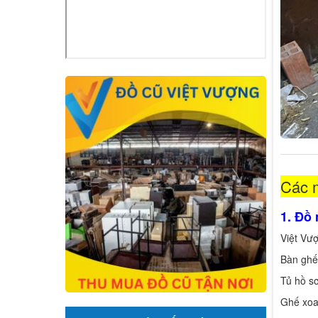
Các 
1. Đồ 
Việt Vư
Bàn ghế
Tủ hồ sơ
Ghế xoa