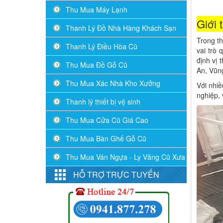
Thu Mua Máy Lạnh
Giới 
Thanh Lý Đồ Nhà Hàng Khách Sạn
Trong th
Thanh Lý Điều Hòa Cũ
vai trò
định vị 
Thu Mua Đồ Gỗ Cũ
An, Vũng
Thu Mua Xác Nhà Kho Xưởng
Với nhi
nghiệp,
Thanh lý thiết bị vệ sinh
Thu Mua Cửa Cũ Giá Cao
Thu Mua Bàn Ghế Gỗ Cũ
Thu Mua Ván Ngựa - Ly Văng Cũ Xưa
HỖ TRỢ TRỰC TUYẾN