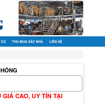
 CŨ
THU MUA XÁC NHÀ
LIÊN HỆ
 CHÓNG
GIÁ CAO, UY TÍN TẠI