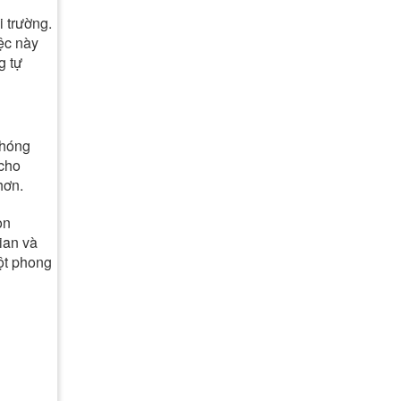
i trường.
iệc này
g tự
phóng
 cho
hơn.
òn
ian và
ột phong