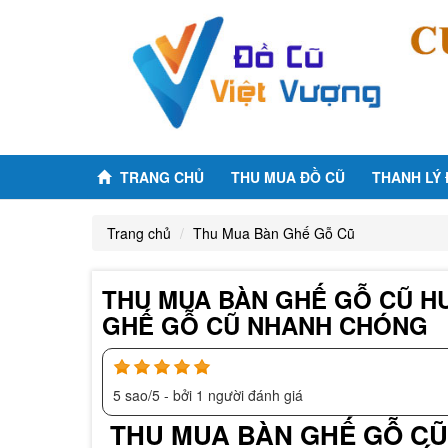
TRANG CHỦ
THU MUA ĐỒ CŨ
THANH LÝ
Trang chủ
Thu Mua Bàn Ghế Gỗ Cũ
THU MUA BÀN GHẾ GỖ CŨ HU
GHẾ GỖ CŨ NHANH CHÓNG
5
sao/
5
- bởi
1
người đánh giá
THU MUA BÀN GHẾ GỖ CŨ 