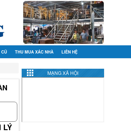
 CŨ
THU MUA XÁC NHÀ
LIÊN HỆ
MẠNG XÃ HỘI
ÀN
 LÝ