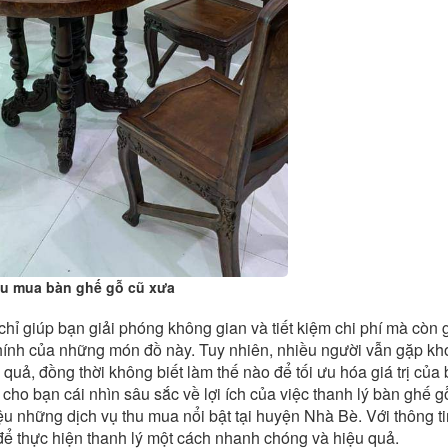
hu mua bàn ghế gỗ cũ xưa
hỉ giúp bạn giải phóng không gian và tiết kiệm chi phí mà còn 
i chính của những món đồ này. Tuy nhiên, nhiều người vẫn gặp k
u quả, đồng thời không biết làm thế nào để tối ưu hóa giá trị của
p cho bạn cái nhìn sâu sắc về lợi ích của việc thanh lý bàn ghế g
ệu những dịch vụ thu mua nổi bật tại huyện Nhà Bè. Với thông ti
 để thực hiện thanh lý một cách nhanh chóng và hiệu quả.