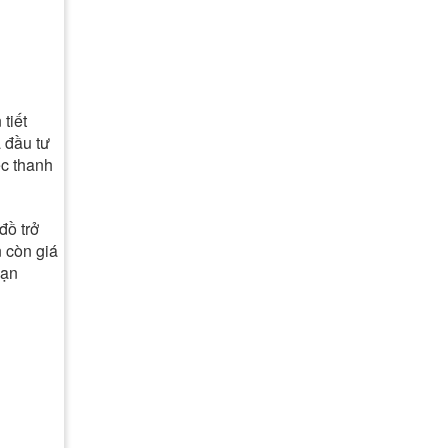
tiết
ã đầu tư
ệc thanh
đồ trở
n còn giá
bạn