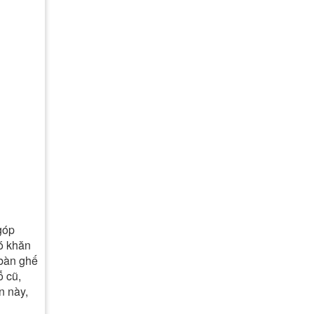
góp
hó khăn
 bàn ghế
ỗ cũ,
n này,