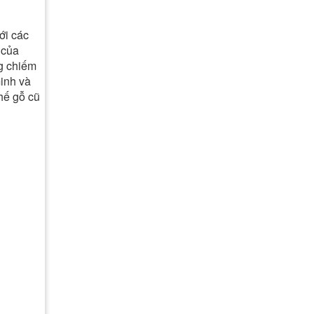
ới các
 của
ng chiếm
minh và
hế gỗ cũ