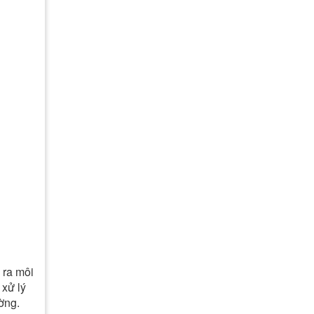
 ra môi
 xử lý
ờng.