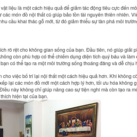
 vật liệu là một cách hiệu quả để giảm tác động tiêu cực đến mô
từ các món đồ nội thất cũ giúp bảo tồn tài nguyên thiên nhiên. V
hu cầu khai thác gỗ mới, từ đó giảm thiểu sự tàn phá môi trườn
ch rõ rệt cho không gian sống của bạn. Đầu tiên, nó giúp giải 
hông còn phù hợp có thể chiếm dụng diện tích quý báu và làm
, bạn có thể tạo ra một môi trường sống thoáng đãng và dễ chịu 
n cho việc bố trí lại nội thất một cách hiệu quả hơn. Khi không c
ếp lại các món đồ mới một cách hợp lý hơn, tối ưu hóa không g
 Điều này không chỉ giúp nâng cao sự tiện nghi mà còn tạo ra m
thích hiện tại của bạn.