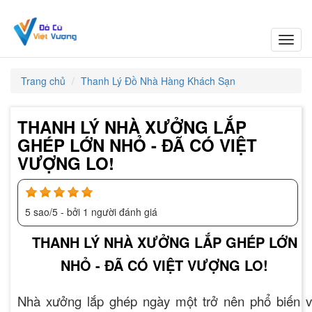
Toggl
navig
Trang chủ
Thanh Lý Đồ Nhà Hàng Khách Sạn
THANH LÝ NHÀ XƯỞNG LẮP
GHÉP LỚN NHỎ - ĐÃ CÓ VIỆT
VƯỢNG LO!
5
sao/
5
- bởi
1
người đánh giá
THANH LÝ NHÀ XƯỞNG LẮP GHÉP LỚN
NHỎ - ĐÃ CÓ VIỆT VƯỢNG LO!
Nhà xưởng lắp ghép ngày một trở nên phổ biến 