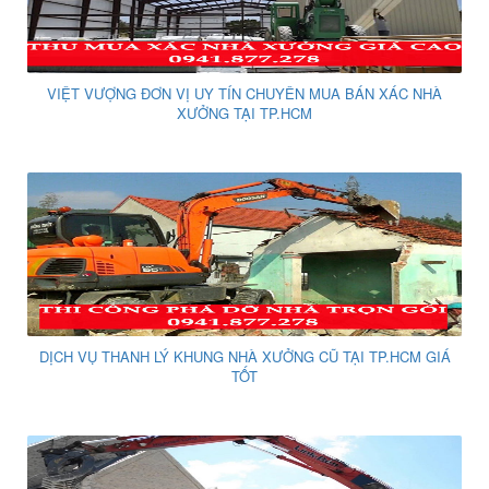
VIỆT VƯỢNG ĐƠN VỊ UY TÍN CHUYÊN MUA BÁN XÁC NHÀ
XƯỞNG TẠI TP.HCM
DỊCH VỤ THANH LÝ KHUNG NHÀ XƯỞNG CŨ TẠI TP.HCM GIÁ
TỐT