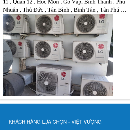
11 , Quận 12 , Hóc Môn , Gò Vấp, Bình Thạnh , Phú
Nhuận , Thủ Đức , Tân Bình , Bình Tân , Tân Phú …
KHÁCH HÀNG LỰA CHỌN - VIỆT VƯỢNG