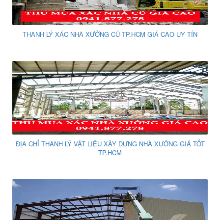
THANH LÝ XÁC NHÀ XƯỞNG CŨ TP.HCM GIÁ CAO UY TÍN
ĐỊA CHỈ THANH LÝ VẬT LIỆU XÂY DỰNG NHÀ XƯỞNG GIÁ TỐT
TP.HCM