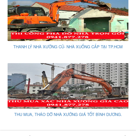
THANH LÝ NHÀ XƯỞNG CŨ- NHÀ XUỐNG CẤP TẠI TP.HCM
THU MUA, THÁO DỠ NHÀ XƯỞNG GIÁ TỐT BÌNH DƯƠNG.