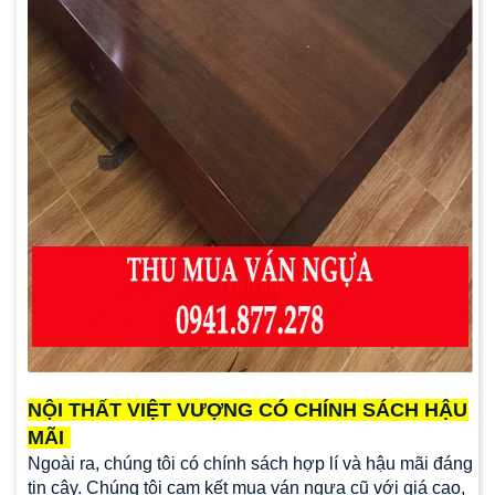
NỘI THẤT VIỆT VƯỢNG CÓ CHÍNH SÁCH
HẬU
MÃI
Ngoài ra, chúng tôi có chính sách hợp lí và hậu mãi đáng
tin cậy. Chúng tôi cam kết mua ván ngựa cũ với giá cao,