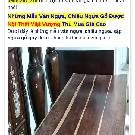
0966.287.279
để được tư vấn báo giá chính xác nhất
nhé!
Những Mẫu Ván Ngựa, Chiếu Ngựa Gỗ Được
Nội Thất Việt Vượng
Thu Mua Giá Cao
Dưới đây là những mẫu
ván ngựa
,
chiếu ngựa
,
sập
ngựa gỗ quý
được chúng tôi thu mua với giá tốt.