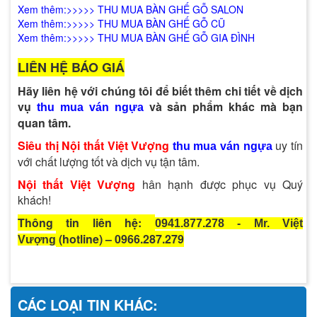
Xem thêm:>>>>>
THU MUA BÀN GHẾ GỖ SALON
Xem thêm:>>>>>
THU MUA BÀN GHẾ GỖ CŨ
Xem thêm:>>>>>
T
HU MUA BÀN GHẾ GỖ GIA ĐÌNH
LIÊN HỆ BÁO GIÁ
Hãy liên hệ với chúng tôi để biết thêm chi tiết về dịch
vụ
và sản phẩm khác mà bạn
thu mua ván ngựa
quan tâm.
Siêu thị Nội thất Việt Vượng
uy tín
thu mua ván ngựa
với chất lượng tốt và dịch vụ tận tâm.
Nội thất Việt Vượng
hân hạnh được phục vụ Quý
khách!
Thông tin liên hệ:
0941.877.278 - Mr. Việt
(hotline) – 0966.287.279
Vượng
CÁC LOẠI TIN KHÁC: