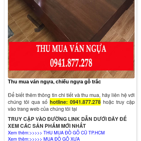
Thu mua ván ngựa, chiếu ngựa gỗ trắc
Để biết thêm thông tin chi tiết và thu mua, hãy liên hệ với
chúng tôi qua số
hotline: 0941.877.278
hoặc truy cập
vào trang web của chúng tôi tại
TRUY CẬP VÀO ĐƯỜNG LINK DẪN DƯỚI ĐÂY ĐỂ
XEM CÁC SẢN PHẨM MỚI NHẤT
Xem thêm:>>>>>
THU MUA ĐỒ GỖ CŨ TP.HCM
Xem thêm:>>>>>
M
UA ĐỒ GỖ XƯA