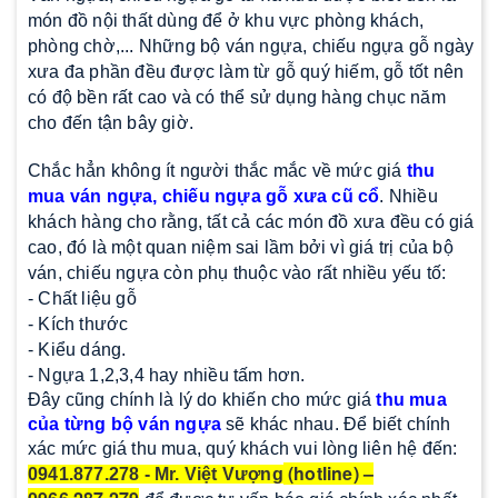
món đồ nội thất dùng để ở khu vực phòng khách,
phòng chờ,... Những bộ ván ngựa, chiếu ngựa gỗ ngày
xưa đa phần đều được làm từ gỗ quý hiếm, gỗ tốt nên
có độ bền rất cao và có thể sử dụng hàng chục năm
cho đến tận bây giờ.
Chắc hẳn không ít người thắc mắc về mức giá
thu
mua ván ngựa, chiếu ngựa gỗ xưa cũ cổ
. Nhiều
khách hàng cho rằng, tất cả các món đồ xưa đều có giá
cao, đó là một quan niệm sai lầm bởi vì giá trị của bộ
ván, chiếu ngựa còn phụ thuộc vào rất nhiều yếu tố:
- Chất liệu gỗ
- Kích thước
- Kiểu dáng.
- Ngựa 1,2,3,4 hay nhiều tấm hơn.
Đây cũng chính là lý do khiến cho mức giá
thu mua
của từng bộ ván ngựa
sẽ khác nhau. Để biết chính
xác mức giá thu mua, quý khách vui lòng liên hệ đến:
(hotline) –
0941.877.278 - Mr. Việt Vượng